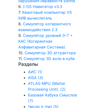
нарушения неравенств Белла
6.
Ξ‑OS Навигатор v3.3
7.
Квантовый компьютер VS
КИВ вычислитель
8.
Симулятор когерентного
взаимодействия 2.3
9.
Симулятор уровней 0–7 +
КАС (Когерентная
Алфавитарная Система)
10.
Симулятор 3D аттрактора
11.
Симулятор 3D волн в кубе
Разделы
АИС (1)
AISA (3)
ATLAS-MPU (Matter
Processing Unit). (2)
Базовая Азбука Смыслов
(7)
Число π (пи) (5)