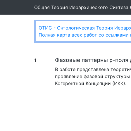
Общая Теория Иерархического Синтеза 
ОТИС - Онтологическая Теория Иерарх
Полная карта всех работ со ссылками
Фазовые паттерны ρ-поля 
1
В работе представлена теорет
проявление фазовой структуры
Когерентной Концепции (ИКК).