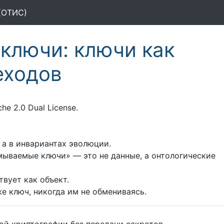
(ОТИС)
ключи: ключи как
еходов
e 2.0 Dual License.
 а в инвариантах эволюции.
мываемые ключи» — это не данные, а онтологические
твует как объект.
же ключ, никогда им не обмениваясь.