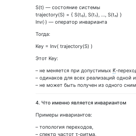
S(t) — состояние системы
trajectory(S) = { S(t₀), S(t₁), …, S(tₙ) }
Inv(·) — оператор инварианта
Тогда:
Key = Inv( trajectory(S) )
Этот Key:
– не меняется при допустимых
K̃
-перехо
– одинаков для всех реализаций одной и
– не может быть получен из одного снимк
4. Что именно является инвариантом
Примеры инвариантов:
– топология переходов,
– спектр частот τ-ритма,