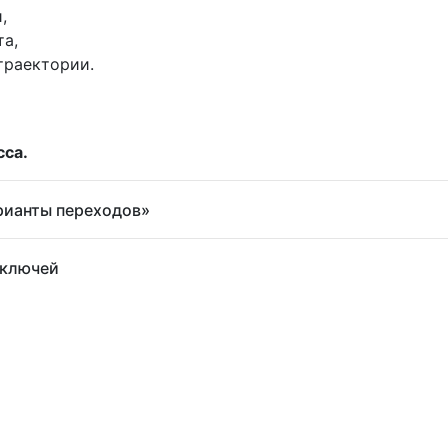
,
та,
траектории.
сса.
рианты переходов»
 ключей