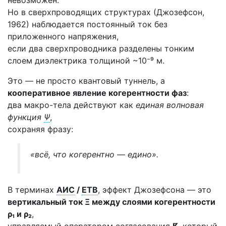
невозможен.
Но в сверхпроводящих структурах (Джозефсон,
1962) наблюдается постоянный ток без
приложенного напряжения,
если два сверхпроводника разделены тонким
слоем диэлектрика толщиной ~10⁻⁹ м.
Это — не просто квантовый туннель, а
кооперативное явление когерентности фаз
:
два макро-тела действуют как
единая волновая
функция
Ψ
,
сохраняя фразу:
«всё, что когерентно — едино».
В терминах
АИС
/
ЕТВ
, эффект Джозефсона — это
вертикальный ток Ξ между слоями когерентности
ρ₁ и ρ₂
,