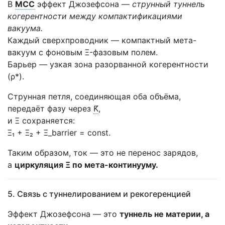
В
МСС
эффект Джозефсона —
струнный туннель
когерентности между компактификациями
вакуума.
Каждый сверхпроводник — компактный мета-
вакуум с фоновым Ξ-фазовым полем.
Барьер — узкая зона разорванной когерентности
(ρ*).
Струнная петля, соединяющая оба объёма,
передаёт фазу через
K̃
,
и Ξ сохраняется:
Ξ₁ + Ξ₂ + Ξ_barrier = const.
Таким образом, ток — это не перенос зарядов,
а
циркуляция Ξ по мета-континууму.
5. Связь с туннелированием и рекогеренцией
Эффект Джозефсона — это
туннель не материи, а