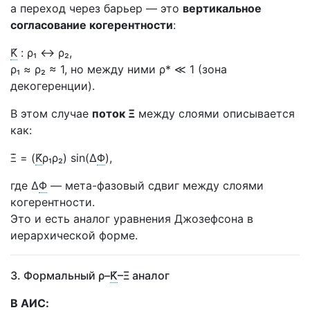
а переход через барьер — это
вертикальное
согласование когерентности
:
K̃
: ρ₁ ↔ ρ₂,
ρ₁ ≈ ρ₂ ≈ 1, но между ними ρ* ≪ 1 (зона
декогеренции).
В этом случае
поток Ξ
между слоями описывается
как:
Ξ̇ = (
K̃
ρ₁ρ₂) sin(Δ
Φ
),
где Δ
Φ
— мета-фазовый сдвиг между слоями
когерентности.
Это и есть аналог уравнения Джозефсона в
иерархической форме.
3. Формальный ρ–
K̃
–Ξ аналог
В
АИС
: