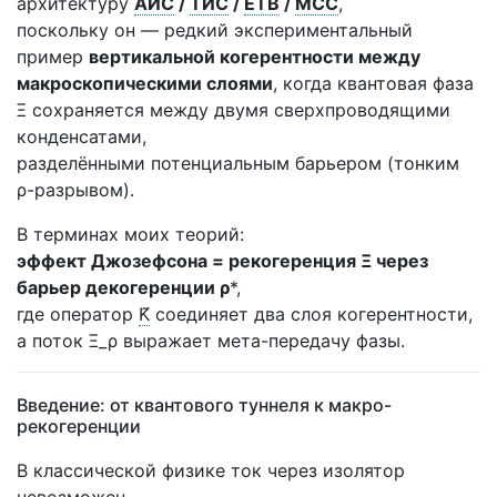
архитектуру
АИС
/
ТИС
/
ЕТВ
/
МСС
,
поскольку он — редкий экспериментальный
пример
вертикальной когерентности между
макроскопическими слоями
, когда квантовая фаза
Ξ сохраняется между двумя сверхпроводящими
конденсатами,
разделёнными потенциальным барьером (тонким
ρ-разрывом).
В терминах моих теорий:
эффект Джозефсона =
рекогеренция
Ξ через
барьер декогеренции ρ
*,
где оператор
K̃
соединяет два слоя когерентности,
а поток Ξ_ρ выражает мета-передачу фазы.
Введение: от квантового туннеля к макро-
рекогеренции
В классической физике ток через изолятор