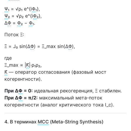
Ψ
₁ = √ρ₁ e^{i
Φ
₁},
Ψ
₂ = √ρ₂ e^{i
Φ
₂},
Δ
Φ
=
Φ
₂ −
Φ
₁.
Поток Ξ:
Ξ̇ = J₀ sin(Δ
Φ
) = Ξ_max sin(Δ
Φ
),
где
Ξ_max ∝ |
K̃
|·ρ₁ρ₂,
K̃
— оператор согласования (фазовый мост
когерентности).
При Δ
Φ
= 0:
идеальная
рекогеренция
, Ξ стабилен.
При Δ
Φ
= π/2:
максимальный мета-поток
когерентности (аналог критического тока I_c).
4. В терминах
МСС
(Meta-String Synthesis)