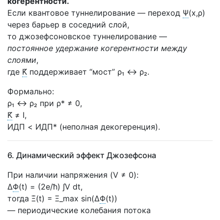
когерентности.
Если квантовое туннелирование — переход
Ψ
(x,ρ)
через барьер в соседний слой,
то джозефсоновское туннелирование —
постоянное удержание когерентности между
слоями
,
где
K̃
поддерживает “мост” ρ₁ ↔ ρ₂.
Формально:
ρ₁ ↔ ρ₂ при ρ* ≠ 0,
K̃
≠ I,
ИДП
<
ИДП
* (неполная
декогеренция
).
6. Динамический эффект Джозефсона
При наличии напряжения (V ≠ 0):
Δ
Φ
(t) = (2e/ħ) ∫V dt,
тогда Ξ̇(t) = Ξ_max sin(Δ
Φ
(t))
— периодические колебания потока