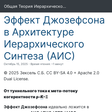
Общая Теория Иерархического Синтеза (ОТИС)
Эффект Джозефсона
в Архитектуре
Иерархического
Синтеза (АИС)
Октябрь 15, 2025 - Время чтения: ~1 минут
© 2025 Зексель С.Б. CC BY-SA 4.0 + Apache 2.0
Dual License.
От туннельного тока к мета-потоку
когерентности ρ–
K̃
–Ξ
Эффект Джозефсона
идеально ложится в