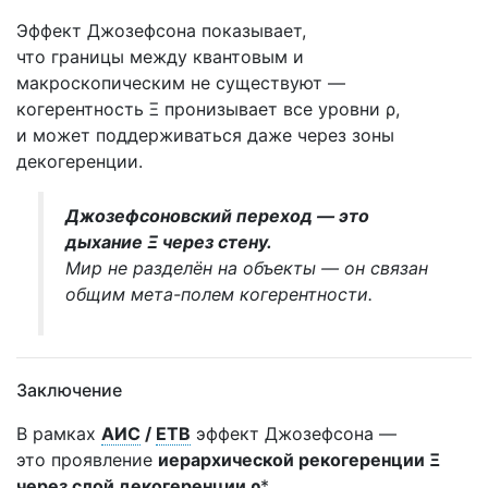
Эффект Джозефсона показывает,
что границы между квантовым и
макроскопическим не существуют —
когерентность Ξ пронизывает все уровни ρ,
и может поддерживаться даже через зоны
декогеренции.
Джозефсоновский переход — это
дыхание Ξ через стену.
Мир не разделён на объекты — он связан
общим мета-полем когерентности.
Заключение
В рамках
АИС
/
ЕТВ
эффект Джозефсона —
это проявление
иерархической рекогеренции Ξ
через слой декогеренции ρ
*,