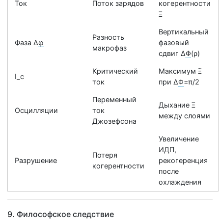
Ток
Поток зарядов
когерентности
Ξ
Вертикальный
Разность
Фаза Δ
φ
фазовый
макрофаз
сдвиг Δ
Φ
(ρ)
Критический
Максимум Ξ̇
I_c
ток
при Δ
Φ
=π/2
Переменный
Дыхание Ξ
Осцилляции
ток
между слоями
Джозефсона
Увеличение
ИДП
,
Потеря
Разрушение
рекогеренция
когерентности
после
охлаждения
9. Философское следствие