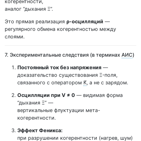
когерентности,
аналог “дыхания Ξ”.
Это прямая реализация
ρ-осцилляций
—
регулярного обмена когерентностью между
слоями.
7. Экспериментальные следствия (в терминах
АИС
)
Постоянный ток без напряжения
—
доказательство существования Ξ-поля,
связанного с оператором
K̃
, а не с зарядом.
Осцилляции при V ≠ 0
— видимая форма
“дыхания Ξ” —
вертикальные флуктуации мета-
когерентности.
Эффект
Феникс
а:
при разрушении когерентности (нагрев, шум)