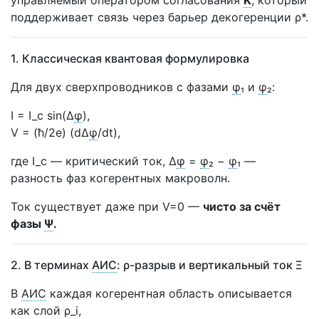
управляемый оператором согласования
K̃
, который
поддерживает связь через барьер декогеренции ρ*.
1. Классическая квантовая формулировка
Для двух сверхпроводников с фазами
φ
₁ и
φ
₂:
I = I_c sin(Δ
φ
),
V = (ħ/2e) (dΔ
φ
/dt),
где I_c — критический ток, Δ
φ
=
φ
₂ −
φ
₁ —
разность фаз когерентных макроволн.
Ток существует даже при V=0 —
чисто за счёт
фазы
Ψ
.
2. В терминах
АИС
: ρ-разрыв и вертикальный ток Ξ
В
АИС
каждая когерентная область описывается
как слой ρ_i,