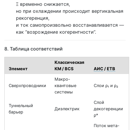
Ξ временно снижается,
но при охлаждении происходит вертикальная
рекогеренция
,
и ток самопроизвольно восстанавливается —
как “возрождение когерентности”.
8. Таблица соответствий
Классическая
Элемент
КМ / BCS
АИС
/
ЕТВ
Макро-
Сверхпроводники
квантовые
Слои ρ₁ и ρ₂
системы
Слой
Туннельный
Диэлектрик
декогеренции
барьер
ρ*
Поток мета-